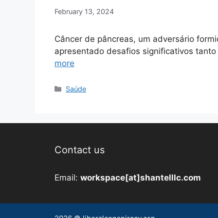
February 13, 2024
Câncer de pâncreas, um adversário form
apresentado desafios significativos tant
more
Categories
Saúde
Contact us
Email:
workspace[at]shantelllc.com