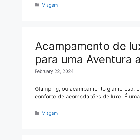
Categories
Viagem
Acampamento de lux
para uma Aventura a
February 22, 2024
Glamping, ou acampamento glamoroso, co
conforto de acomodações de luxo. É um
Categories
Viagem