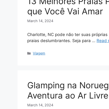
13 Melhores Praias 
que Você Vai Amar
March 14, 2024
Charlotte, NC pode não ter suas próprias 
praias deslumbrantes. Seja para …
Read 
Categories
Viagem
Glamping na Norueg
Aventura ao Ar Livr
March 14, 2024