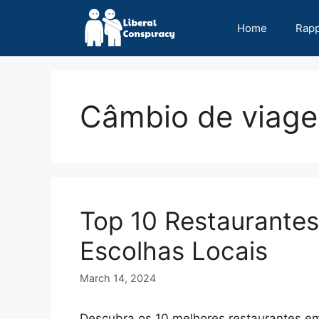
Skip
to
Home
Rap
content
Câmbio de viag
Top 10 Restaurantes
Escolhas Locais
March 14, 2024
Descubra os 10 melhores restaurantes em