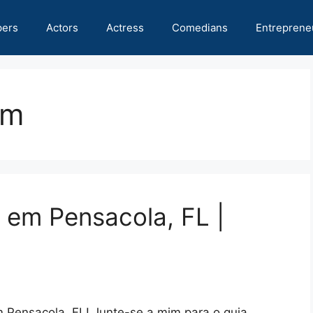
pers
Actors
Actress
Comedians
Entreprene
em
 em Pensacola, FL |
 Pensacola, FL! Junte-se a mim para o guia