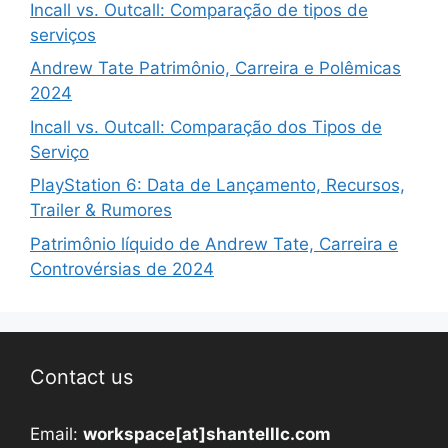
Incall vs. Outcall: Comparação de tipos de
serviços
Andrew Tate Patrimônio, Carreira e Polêmicas
2024
Incall vs. Outcall: Comparação dos Tipos de
Serviço
PlayStation 6: Data de Lançamento, Recursos,
Trailer & Rumores
Patrimônio líquido de Andrew Tate, Carreira e
Controvérsias de 2024
Contact us
Email:
workspace[at]shantelllc.com