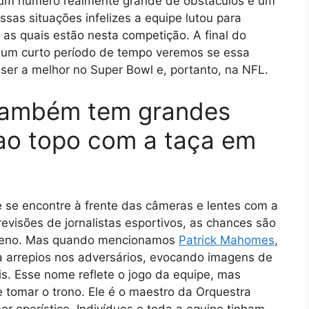
 um número realmente grande de obstáculos e um
as situações infelizes a equipe lutou para
 as quais estão nesta competição. A final do
m um curto período de tempo veremos se essa
 ser a melhor no Super Bowl e, portanto, na NFL.
 também tem grandes
ao topo com a taça em
 se encontre à frente das câmeras e lentes com a
visões de jornalistas esportivos, as chances são
queno. Mas quando mencionamos
Patrick Mahomes
,
 arrepios nos adversários, evocando imagens de
s. Esse nome reflete o jogo da equipe, mas
 tomar o trono. Ele é o maestro da Orquestra
 operístico. Indivíduos e toda a equipe tinham