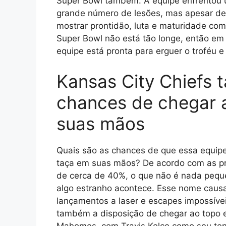
Super Bowl também. A equipe enfrentou
grande número de lesões, mas apesar dess
mostrar prontidão, luta e maturidade com
Super Bowl não está tão longe, então e
equipe está pronta para erguer o troféu e
Kansas City Chiefs
chances de chegar 
suas mãos
Quais são as chances de que essa equipe
taça em suas mãos? De acordo com as pre
de cerca de 40%, o que não é nada pe
algo estranho acontece. Esse nome causa
lançamentos a laser e escapes impossívei
também a disposição de chegar ao topo e
Mahomes, com Travis Kelce como seu tenor