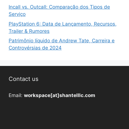
Incall vs. Outcall: Comparação dos Tipos de
Serviço
PlayStation 6: Data de Lançamento, Recursos,
Trailer & Rumores
Patrimônio líquido de Andrew Tate, Carreira e
Controvérsias de 2024
Contact us
Email:
workspace[at]shantelllc.com