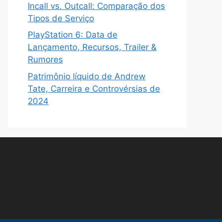
Incall vs. Outcall: Comparação dos
Tipos de Serviço
PlayStation 6: Data de
Lançamento, Recursos, Trailer &
Rumores
Patrimônio líquido de Andrew
Tate, Carreira e Controvérsias de
2024