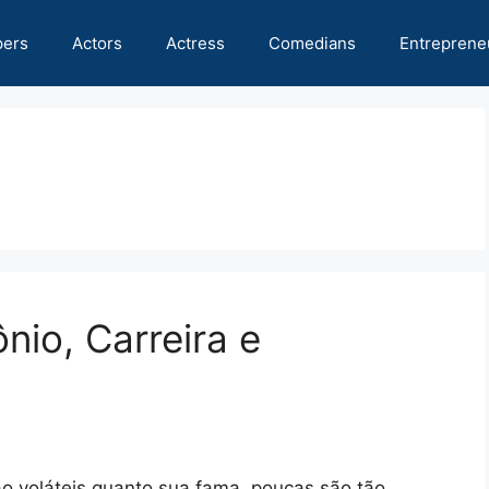
pers
Actors
Actress
Comedians
Entreprene
nio, Carreira e
tão voláteis quanto sua fama, poucas são tão