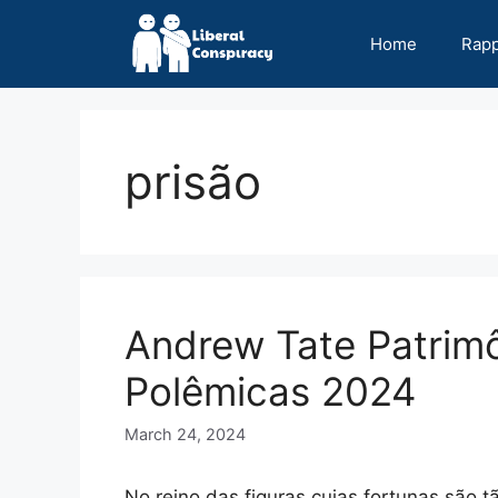
Skip
to
Home
Rap
content
prisão
Andrew Tate Patrimô
Polêmicas 2024
March 24, 2024
No reino das figuras cujas fortunas são 