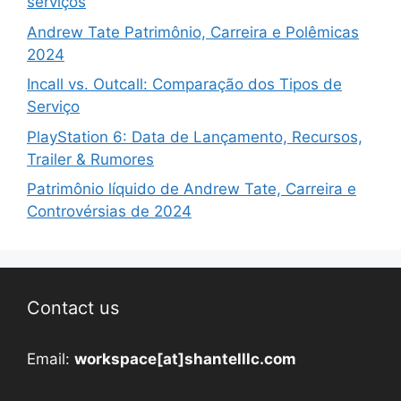
serviços
Andrew Tate Patrimônio, Carreira e Polêmicas
2024
Incall vs. Outcall: Comparação dos Tipos de
Serviço
PlayStation 6: Data de Lançamento, Recursos,
Trailer & Rumores
Patrimônio líquido de Andrew Tate, Carreira e
Controvérsias de 2024
Contact us
Email:
workspace[at]shantelllc.com