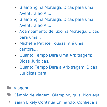
Glamping na Noruega: Dicas para uma
Aventura ao Ar…
Glamping na Noruega: Dicas para uma
Aventura ao Ar…
Acampamento de luxo na Noruega: Dicas
para uma…
Michel'le Patrice Toussaint é uma
cantora,…
Quanto Tempo Dura Uma Arbitragem:
Dicas Jurídicas…
Quanto Tempo Dura a Arbitragem: Dicas
Jurídicas para…
Categories
Viagem
Tags
Câmbio de viagem
,
Glamping
,
guia
,
Noruega
Isaiah Likely Continua Brilhando: Conheça a