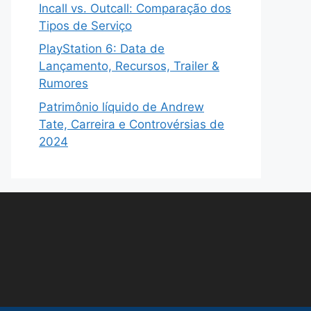
Incall vs. Outcall: Comparação dos
Tipos de Serviço
PlayStation 6: Data de
Lançamento, Recursos, Trailer &
Rumores
Patrimônio líquido de Andrew
Tate, Carreira e Controvérsias de
2024