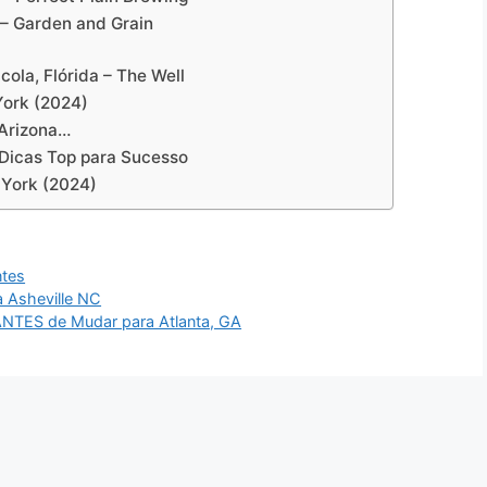
 – Garden and Grain
ola, Flórida – The Well
York (2024)
 Arizona…
Dicas Top para Sucesso
 York (2024)
ntes
 Asheville NC
ANTES de Mudar para Atlanta, GA