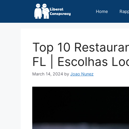
Skip
to
Home
Rap
content
Top 10 Restaura
FL | Escolhas Lo
March 14, 2024
by
Joao Nunez