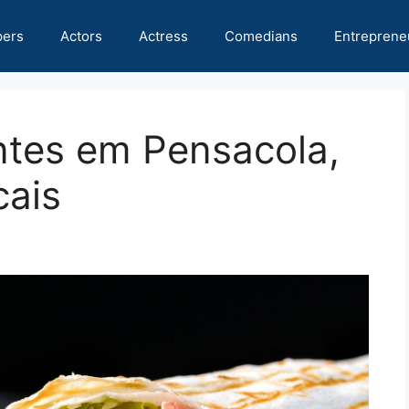
pers
Actors
Actress
Comedians
Entreprene
ntes em Pensacola,
cais