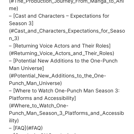
(#The_Production_Journey_From_Manga_to_Ani
me)
– [Cast and Characters – Expectations for
Season 3]
(#Cast_and_Characters_Expectations_for_Seaso
n_3)
– [Returning Voice Actors and Their Roles]
(#Returning_Voice_Actors_and_Their_Roles)
– [Potential New Additions to the One-Punch
Man Universe]
(#Potential_New_Additions_to_the_One-
Punch_Man_Universe)
– [Where to Watch One-Punch Man Season 3:
Platforms and Accessibility]
(#Where_to_Watch_One-
Punch_Man_Season_3_Platforms_and_Accessib
ility)
– [FAQ](#FAQ)