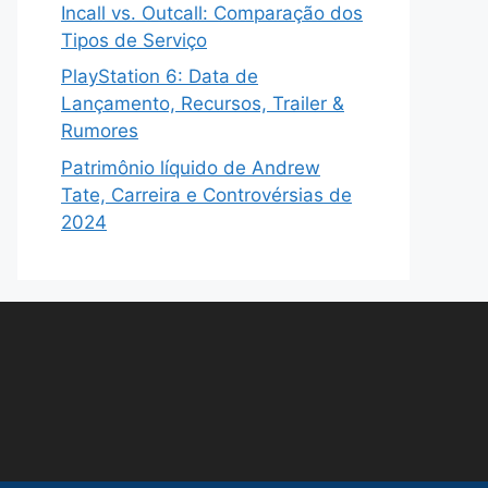
Incall vs. Outcall: Comparação dos
Tipos de Serviço
PlayStation 6: Data de
Lançamento, Recursos, Trailer &
Rumores
Patrimônio líquido de Andrew
Tate, Carreira e Controvérsias de
2024