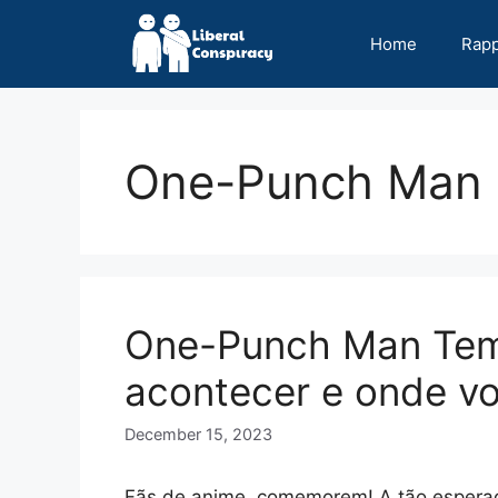
Skip
to
Home
Rap
content
One-Punch Man
One-Punch Man Tem
acontecer e onde vo
December 15, 2023
Fãs de anime, comemorem! A tão espera