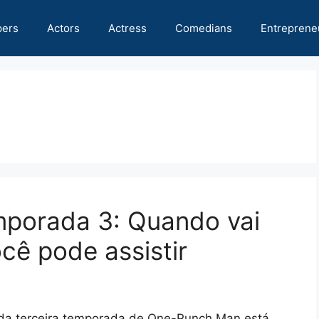
pers
Actors
Actress
Comedians
Entreprene
porada 3: Quando vai
cê pode assistir
da terceira temporada de One-Punch Man está