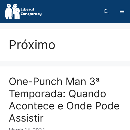
Skip
to
Me
content
Próximo
One-Punch Man 3ª
Temporada: Quando
Acontece e Onde Pode
Assistir
March 14, 2024