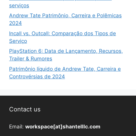
serviços
Andrew Tate Patrimônio, Carreira e Polêmicas
2024
Incall vs. Outcall: Comparação dos Tipos de
Serviço
PlayStation 6: Data de Lançamento, Recursos,
Trailer & Rumores
Patrimônio líquido de Andrew Tate, Carreira e
Controvérsias de 2024
Contact us
Email:
workspace[at]shantelllc.com