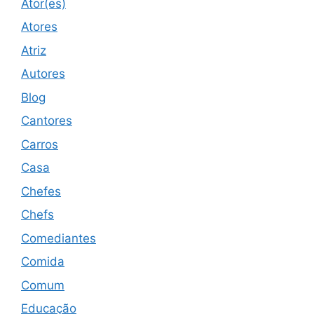
Ator(es)
Atores
Atriz
Autores
Blog
Cantores
Carros
Casa
Chefes
Chefs
Comediantes
Comida
Comum
Educação