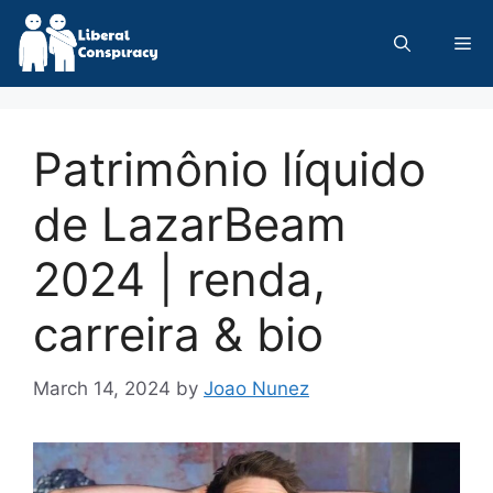
Skip
to
Me
content
Patrimônio líquido
de LazarBeam
2024 | renda,
carreira & bio
March 14, 2024
by
Joao Nunez