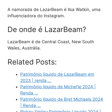
A namorada de LazarBeam é IIsa Watkin, uma
influenciadora do Instagram.
De onde é LazarBeam?
LazarBeam é de Central Coast, New South
Wales, Austrália.
Related Posts:
Patrimônio líquido de LazarBeam em
2023 | renda,…
Patrimônio líquido de Michel’le 2024 |
Renda,…
Patrimônio líquido de Bret Michaels 2024
| Renda,…
Rickey Smiley Patrimônio Líquido 2024 |