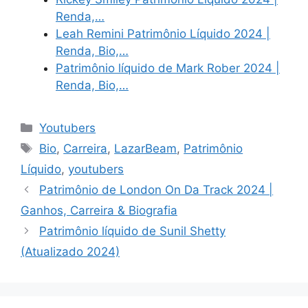
Renda,…
Leah Remini Patrimônio Líquido 2024 |
Renda, Bio,…
Patrimônio líquido de Mark Rober 2024 |
Renda, Bio,…
Categories
Youtubers
Tags
Bio
,
Carreira
,
LazarBeam
,
Patrimônio
Líquido
,
youtubers
Patrimônio de London On Da Track 2024 |
Ganhos, Carreira & Biografia
Patrimônio líquido de Sunil Shetty
(Atualizado 2024)