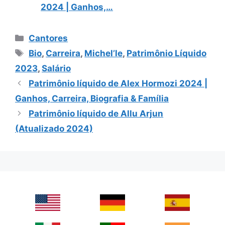
2024 | Ganhos,…
Categories
Cantores
Tags
Bio
,
Carreira
,
Michel’le
,
Patrimônio Líquido
2023
,
Salário
Patrimônio líquido de Alex Hormozi 2024 |
Ganhos, Carreira, Biografia & Família
Patrimônio líquido de Allu Arjun
(Atualizado 2024)