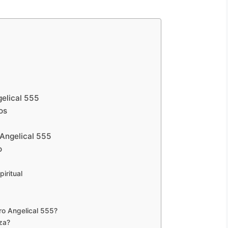
elical 555
os
Angelical 555
o
iritual
ero Angelical 555?
za?