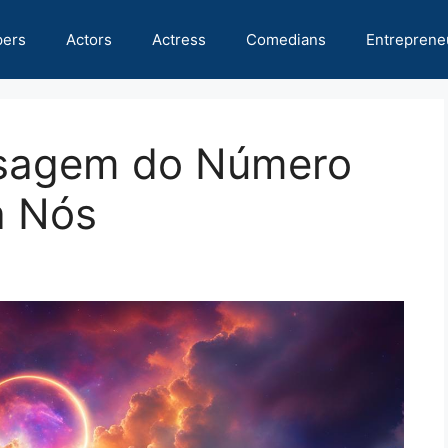
pers
Actors
Actress
Comedians
Entreprene
sagem do Número
a Nós