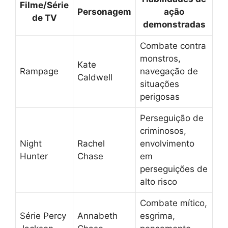
Filme/Série
Personagem
ação
de TV
demonstradas
Combate contra
monstros,
Kate
Rampage
navegação de
Caldwell
situações
perigosas
Perseguição de
criminosos,
Night
Rachel
envolvimento
Hunter
Chase
em
perseguições de
alto risco
Combate mítico,
Série Percy
Annabeth
esgrima,