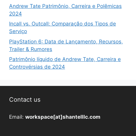
Andrew Tate Patrimônio, Carreira e Polêmicas
2024
Incall vs. Outcall: Comparação dos Tipos de
Serviço
PlayStation 6: Data de Lançamento, Recursos,
Trailer & Rumores
Patrimônio líquido de Andrew Tate, Carreira e
Controvérsias de 2024
Contact us
Email:
workspace[at]shantelllc.com