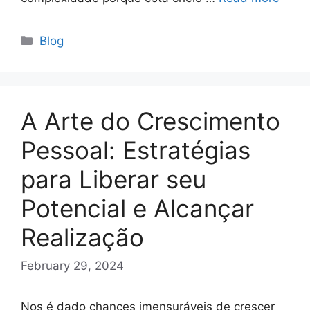
Categories
Blog
A Arte do Crescimento
Pessoal: Estratégias
para Liberar seu
Potencial e Alcançar
Realização
February 29, 2024
Nos é dado chances imensuráveis de crescer