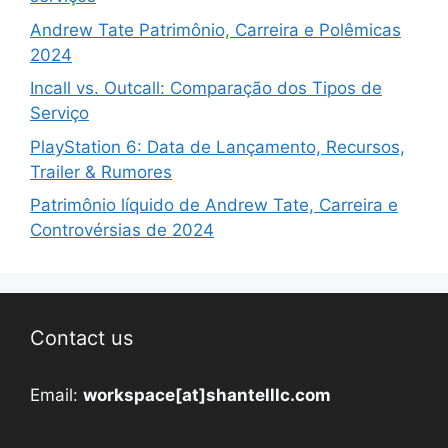
Andrew Tate Patrimônio, Carreira e Polêmicas
2024
Incall vs. Outcall: Comparação dos Tipos de
Serviço
PlayStation 6: Data de Lançamento, Recursos,
Trailer & Rumores
Patrimônio líquido de Andrew Tate, Carreira e
Controvérsias de 2024
Contact us
Email:
workspace[at]shantelllc.com