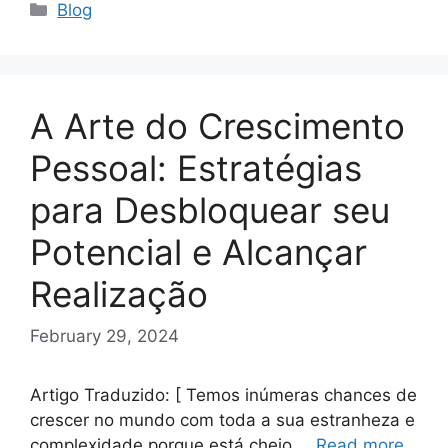
Categories
Blog
A Arte do Crescimento
Pessoal: Estratégias
para Desbloquear seu
Potencial e Alcançar
Realização
February 29, 2024
Artigo Traduzido: [ Temos inúmeras chances de
crescer no mundo com toda a sua estranheza e
complexidade porque está cheio …
Read more