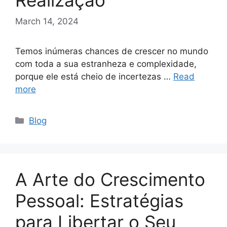
Realização
March 14, 2024
Temos inúmeras chances de crescer no mundo
com toda a sua estranheza e complexidade,
porque ele está cheio de incertezas …
Read
more
Categories
Blog
A Arte do Crescimento
Pessoal: Estratégias
para Libertar o Seu