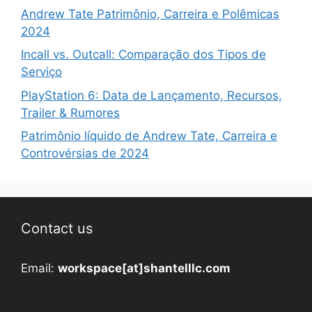
Andrew Tate Patrimônio, Carreira e Polêmicas
2024
Incall vs. Outcall: Comparação dos Tipos de
Serviço
PlayStation 6: Data de Lançamento, Recursos,
Trailer & Rumores
Patrimônio líquido de Andrew Tate, Carreira e
Controvérsias de 2024
Contact us
Email:
workspace[at]shantelllc.com