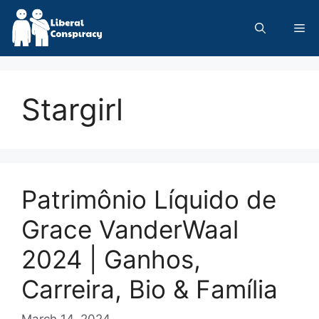
Skip
to
Me
content
Stargirl
Patrimônio Líquido de
Grace VanderWaal
2024 | Ganhos,
Carreira, Bio & Família
March 14, 2024