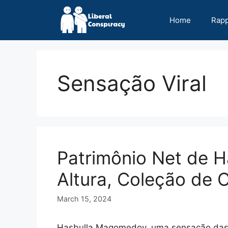
Skip
to
Home
Rap
content
Sensação Viral
Patrimônio Net de H
Altura, Coleção de 
March 15, 2024
Hasbulla Magomedov, uma sensação das 