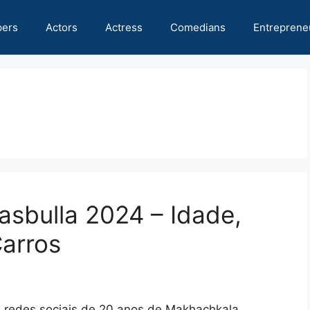
pers
Actors
Actress
Comedians
Entreprene
asbulla 2024 – Idade,
Carros
redes sociais de 20 anos de Makhachkala,