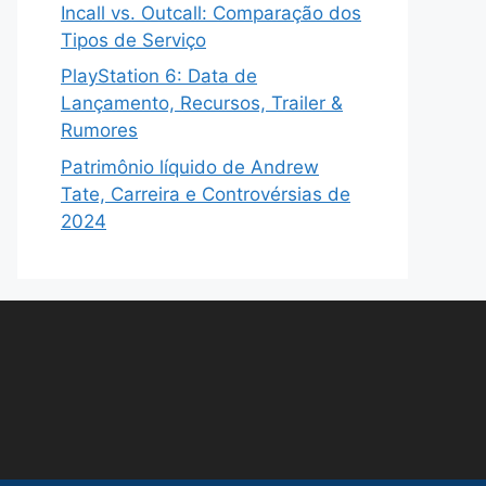
Incall vs. Outcall: Comparação dos
Tipos de Serviço
PlayStation 6: Data de
Lançamento, Recursos, Trailer &
Rumores
Patrimônio líquido de Andrew
Tate, Carreira e Controvérsias de
2024