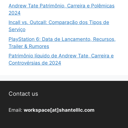
Andrew Tate Patrimônio, Carreira e Polêmicas
2024
Incall vs. Outcall: Comparação dos Tipos de
Serviço
PlayStation 6: Data de Lançamento, Recursos,
Trailer & Rumores
Patrimônio líquido de Andrew Tate, Carreira e
Controvérsias de 2024
Contact us
Email:
workspace[at]shantelllc.com