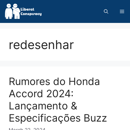
Skip
to
Me
content
redesenhar
Rumores do Honda
Accord 2024:
Lançamento &
Especificações Buzz
March 22, 2024