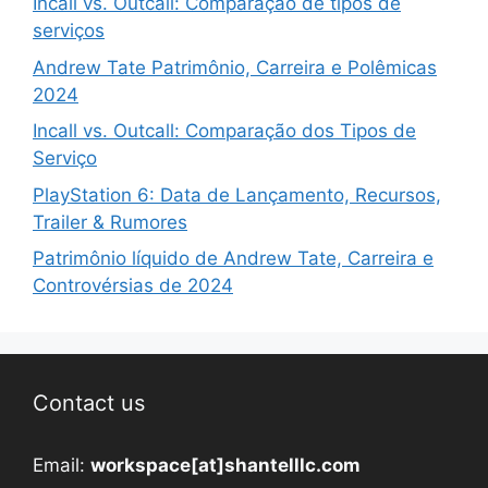
Incall vs. Outcall: Comparação de tipos de
serviços
Andrew Tate Patrimônio, Carreira e Polêmicas
2024
Incall vs. Outcall: Comparação dos Tipos de
Serviço
PlayStation 6: Data de Lançamento, Recursos,
Trailer & Rumores
Patrimônio líquido de Andrew Tate, Carreira e
Controvérsias de 2024
Contact us
Email:
workspace[at]shantelllc.com