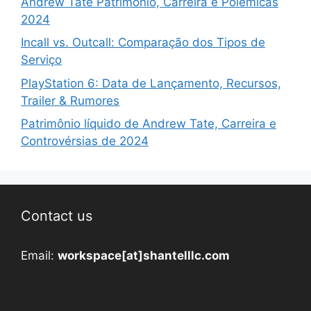
Andrew Tate Patrimônio, Carreira e Polêmicas
2024
Incall vs. Outcall: Comparação dos Tipos de
Serviço
PlayStation 6: Data de Lançamento, Recursos,
Trailer & Rumores
Patrimônio líquido de Andrew Tate, Carreira e
Controvérsias de 2024
Contact us
Email:
workspace[at]shantelllc.com