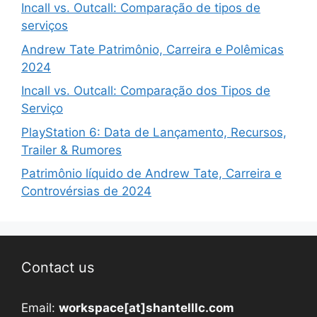
Incall vs. Outcall: Comparação de tipos de
serviços
Andrew Tate Patrimônio, Carreira e Polêmicas
2024
Incall vs. Outcall: Comparação dos Tipos de
Serviço
PlayStation 6: Data de Lançamento, Recursos,
Trailer & Rumores
Patrimônio líquido de Andrew Tate, Carreira e
Controvérsias de 2024
Contact us
Email:
workspace[at]shantelllc.com