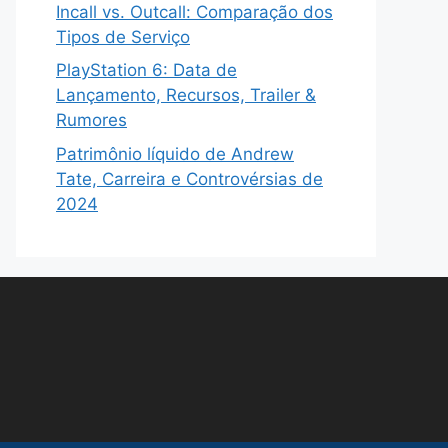
Incall vs. Outcall: Comparação dos
Tipos de Serviço
PlayStation 6: Data de
Lançamento, Recursos, Trailer &
Rumores
Patrimônio líquido de Andrew
Tate, Carreira e Controvérsias de
2024