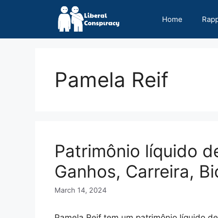
Skip
to
Home
Rap
content
Pamela Reif
Patrimônio líquido d
Ganhos, Carreira, Bi
March 14, 2024
Pamela Reif tem um patrimônio líquido d