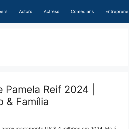
pers
Actors
Actress
Comedians
Entreprene
e Pamela Reif 2024 |
o & Família
e aproximadamente US $ 4 milhões em 2024. Ela é