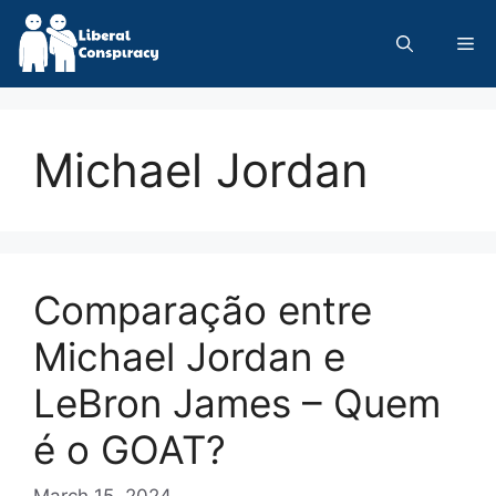
Skip
to
Me
content
Michael Jordan
Comparação entre
Michael Jordan e
LeBron James – Quem
é o GOAT?
March 15, 2024