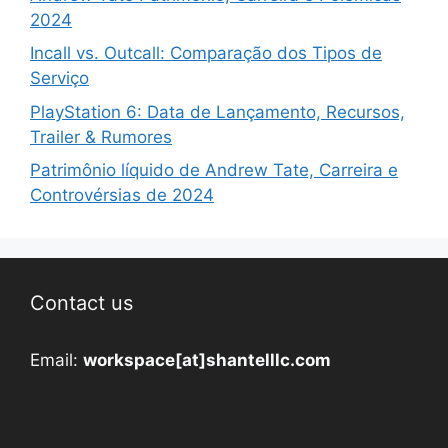
2024
Incall vs. Outcall: Comparação dos Tipos de
Serviço
PlayStation 6: Data de Lançamento, Recursos,
Trailer & Rumores
Patrimônio líquido de Andrew Tate, Carreira e
Controvérsias de 2024
Contact us
Email:
workspace[at]shantelllc.com