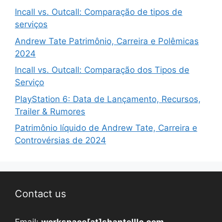
Incall vs. Outcall: Comparação de tipos de
serviços
Andrew Tate Patrimônio, Carreira e Polêmicas
2024
Incall vs. Outcall: Comparação dos Tipos de
Serviço
PlayStation 6: Data de Lançamento, Recursos,
Trailer & Rumores
Patrimônio líquido de Andrew Tate, Carreira e
Controvérsias de 2024
Contact us