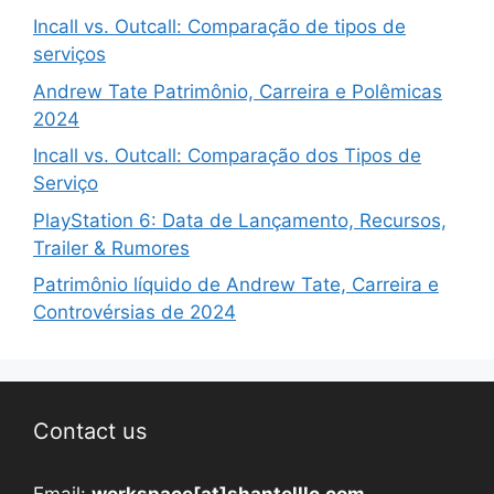
Incall vs. Outcall: Comparação de tipos de
serviços
Andrew Tate Patrimônio, Carreira e Polêmicas
2024
Incall vs. Outcall: Comparação dos Tipos de
Serviço
PlayStation 6: Data de Lançamento, Recursos,
Trailer & Rumores
Patrimônio líquido de Andrew Tate, Carreira e
Controvérsias de 2024
Contact us