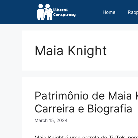
Skip
to
Home
Rap
content
Maia Knight
Patrimônio de Maia 
Carreira e Biografia
March 15, 2024
Maia Knight é uma estrela do TikTok, per