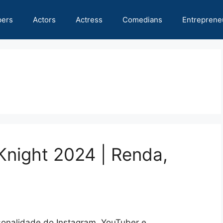
pers
Actors
Actress
Comedians
Entreprene
Knight 2024 | Renda,
sonalidade do Instagram, YouTuber e