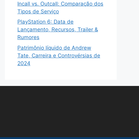
Incall vs. Outcall: Comparação dos
Tipos de Serviço
PlayStation 6: Data de
Lançamento, Recursos, Trailer &
Rumores
Patrimônio líquido de Andrew
Tate, Carreira e Controvérsias de
2024