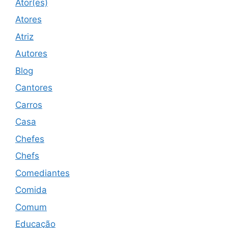
Ator(es)
Atores
Atriz
Autores
Blog
Cantores
Carros
Casa
Chefes
Chefs
Comediantes
Comida
Comum
Educação