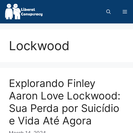
Skip
to
Me
content
Lockwood
Explorando Finley
Aaron Love Lockwood:
Sua Perda por Suicídio
e Vida Até Agora
March 14, 2024