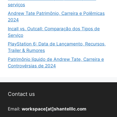
serviços
Andrew Tate Patrimônio, Carreira e Polêmicas
2024
Incall vs. Outcall: Comparação dos Tipos de
Serviço
PlayStation 6: Data de Lançamento, Recursos,
Trailer & Rumores
Patrimônio líquido de Andrew Tate, Carreira e
Controvérsias de 2024
Contact us
Email:
workspace[at]shantelllc.com