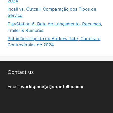
2024
Incall vs. Outcall: Comparação dos Tipos de
Serviço
PlayStation 6: Data de Lançamento, Recursos,
Trailer & Rumores
Patrimônio líquido de Andrew Tate, Carreira e
Controvérsias de 2024
Contact us
Email:
workspace[at]shantelllc.com