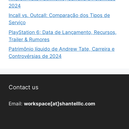
2024
Incall vs. Outcall: Comparação dos Tipos de
Serviço
PlayStation 6: Data de Lançamento, Recursos,
Trailer & Rumores
Patrimônio líquido de Andrew Tate, Carreira e
Controvérsias de 2024
Contact us
Email:
workspace[at]shantelllc.com