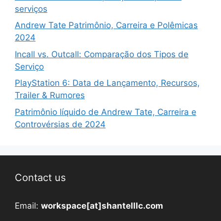
serviços
Andrew Tate Patrimônio, Carreira e Polêmicas
2024
Incall vs. Outcall: Comparação dos Tipos de
Serviço
PlayStation 6: Data de Lançamento, Recursos,
Trailer & Rumores
Patrimônio líquido de Andrew Tate, Carreira e
Controvérsias de 2024
Contact us
Email:
workspace[at]shantelllc.com