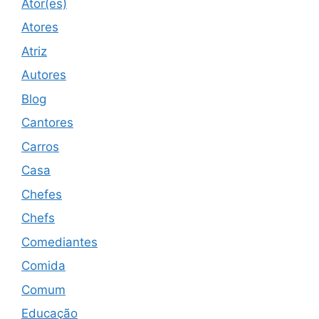
Ator(es)
Atores
Atriz
Autores
Blog
Cantores
Carros
Casa
Chefes
Chefs
Comediantes
Comida
Comum
Educação