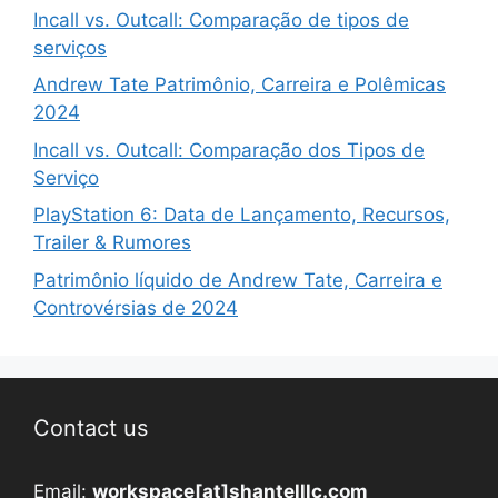
Incall vs. Outcall: Comparação de tipos de
serviços
Andrew Tate Patrimônio, Carreira e Polêmicas
2024
Incall vs. Outcall: Comparação dos Tipos de
Serviço
PlayStation 6: Data de Lançamento, Recursos,
Trailer & Rumores
Patrimônio líquido de Andrew Tate, Carreira e
Controvérsias de 2024
Contact us
Email:
workspace[at]shantelllc.com