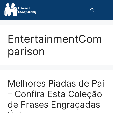
Skip
to
Me
content
EntertainmentCom
parison
Melhores Piadas de Pai
– Confira Esta Coleção
de Frases Engraçadas