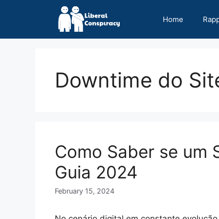
Skip
to
Home
Rap
content
Downtime do Sit
Como Saber se um Si
Guia 2024
February 15, 2024
No cenário digital em constante evolução,