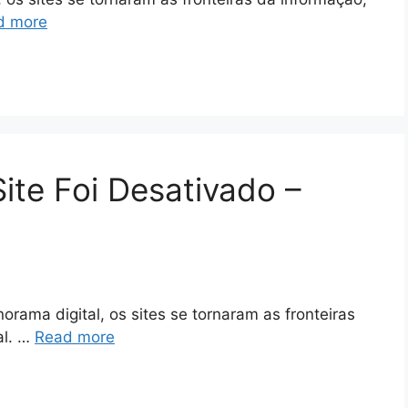
d more
te Foi Desativado –
ama digital, os sites se tornaram as fronteiras
al. …
Read more