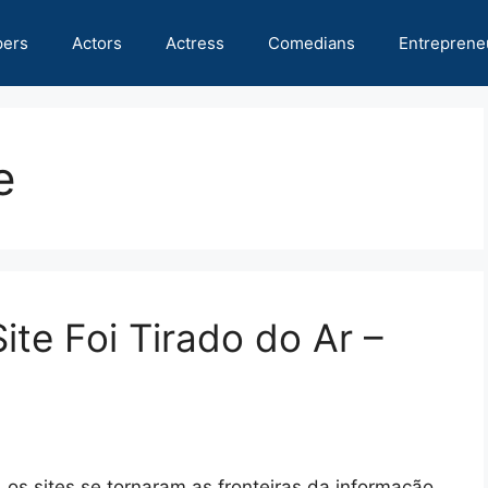
pers
Actors
Actress
Comedians
Entreprene
e
te Foi Tirado do Ar –
 os sites se tornaram as fronteiras da informação,