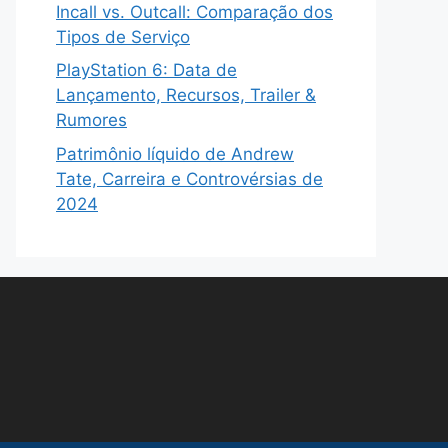
Incall vs. Outcall: Comparação dos
Tipos de Serviço
PlayStation 6: Data de
Lançamento, Recursos, Trailer &
Rumores
Patrimônio líquido de Andrew
Tate, Carreira e Controvérsias de
2024