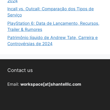
2024
Incall vs. Outcall: Comparação dos Tipos de
Serviço
PlayStation 6: Data de Lançamento, Recursos,
Trailer & Rumores
Patrimônio líquido de Andrew Tate, Carreira e
Controvérsias de 2024
Contact us
Email:
workspace[at]shantelllc.com