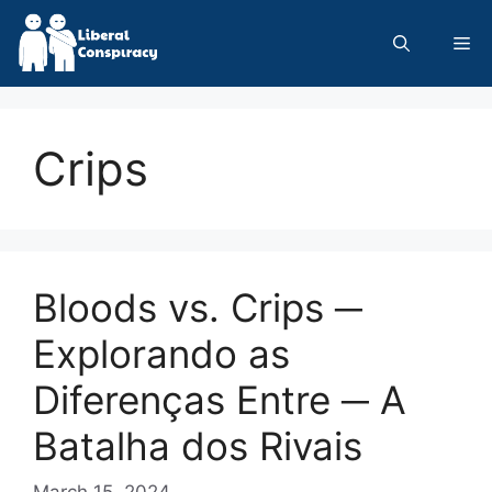
Skip
to
Me
content
Crips
Bloods vs. Crips ─
Explorando as
Diferenças Entre ─ A
Batalha dos Rivais
March 15, 2024