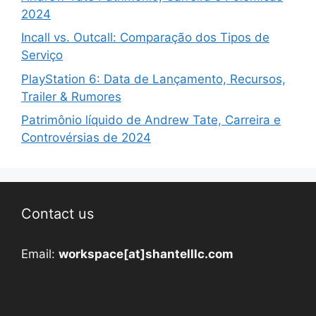
2024
Incall vs. Outcall: Comparação dos Tipos de
Serviço
PlayStation 6: Data de Lançamento, Recursos,
Trailer & Rumores
Patrimônio líquido de Andrew Tate, Carreira e
Controvérsias de 2024
Contact us
Email:
workspace[at]shantelllc.com