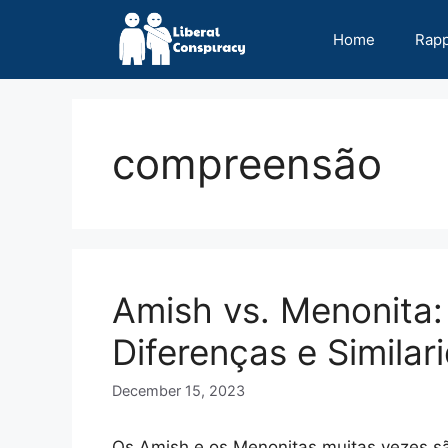
Skip
to
Home
Rap
content
compreensão
Amish vs. Menonita
Diferenças e Similar
December 15, 2023
Os Amish e os Menonitas muitas vezes s