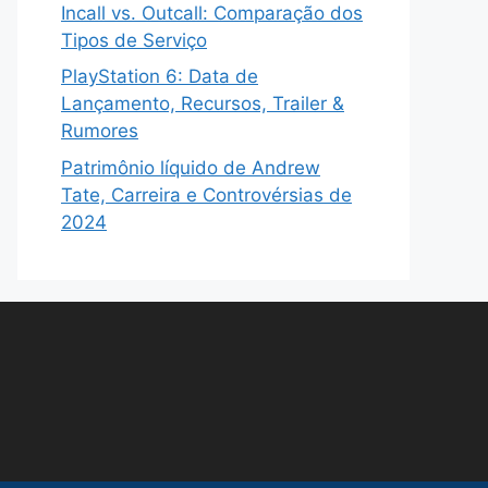
Incall vs. Outcall: Comparação dos
Tipos de Serviço
PlayStation 6: Data de
Lançamento, Recursos, Trailer &
Rumores
Patrimônio líquido de Andrew
Tate, Carreira e Controvérsias de
2024