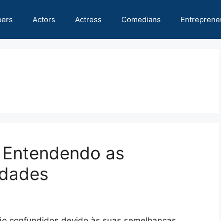
pers
Actors
Actress
Comedians
Entreprene
: Entendendo as
idades
ão confundidos devido às suas semelhanças.