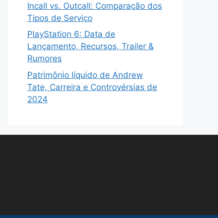
Incall vs. Outcall: Comparação dos
Tipos de Serviço
PlayStation 6: Data de
Lançamento, Recursos, Trailer &
Rumores
Patrimônio líquido de Andrew
Tate, Carreira e Controvérsias de
2024