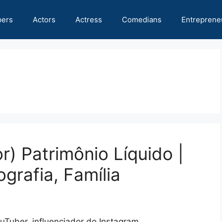
pers
Actors
Actress
Comedians
Entreprene
r) Patrimônio Líquido |
ografia, Família
uTuber, influenciador do Instagram,