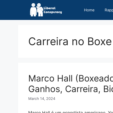
Skip
to
Home
Rap
content
Carreira no Boxe
Marco Hall (Boxeado
Ganhos, Carreira, Bi
March 14, 2024
Marco Hall é um esportista americano, Yo