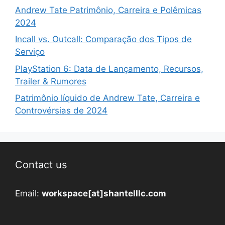
Andrew Tate Patrimônio, Carreira e Polêmicas
2024
Incall vs. Outcall: Comparação dos Tipos de
Serviço
PlayStation 6: Data de Lançamento, Recursos,
Trailer & Rumores
Patrimônio líquido de Andrew Tate, Carreira e
Controvérsias de 2024
Contact us
Email:
workspace[at]shantelllc.com