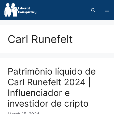
Skip
to
Me
content
Carl Runefelt
Patrimônio líquido de
Carl Runefelt 2024 |
Influenciador e
investidor de cripto
March 15, 2024