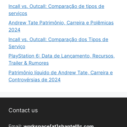
Incall vs. Outcall: Comparação de tipos de
serviços
Andrew Tate Patrimônio, Carreira e Polêmicas
2024
Incall vs. Outcall: Comparação dos Tipos de
Serviço
PlayStation 6: Data de Lançamento, Recursos,
Trailer & Rumores
Patrimônio líquido de Andrew Tate, Carreira e
Controvérsias de 2024
Contact us
Email:
workspace[at]shantelllc.com