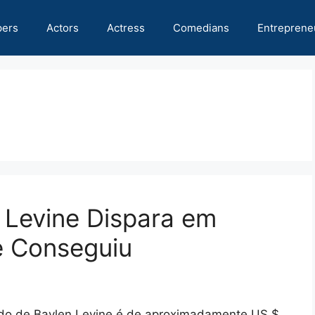
pers
Actors
Actress
Comedians
Entreprene
 Levine Dispara em
e Conseguiu
uido de Baylen Levine é de aproximadamente US $