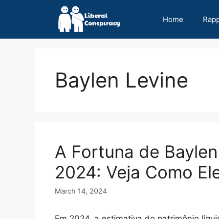
Skip
to
Home
Rap
content
Baylen Levine
A Fortuna de Baylen
2024: Veja Como El
March 14, 2024
Em 2024, a estimativa do patrimônio líq