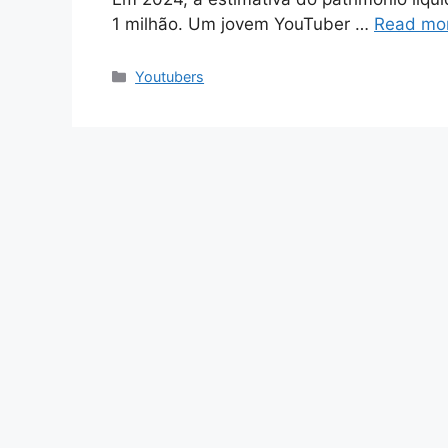
1 milhão. Um jovem YouTuber …
Read mo
Categories
Youtubers