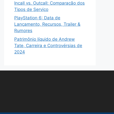
Incall vs. Outcall: Comparação dos
Tipos de Serviço
PlayStation 6: Data de
Lançamento, Recursos, Trailer &
Rumores
Patrimônio líquido de Andrew
Tate, Carreira e Controvérsias de
2024