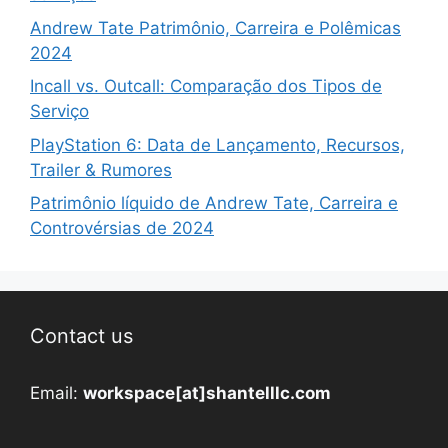
Andrew Tate Patrimônio, Carreira e Polêmicas
2024
Incall vs. Outcall: Comparação dos Tipos de
Serviço
PlayStation 6: Data de Lançamento, Recursos,
Trailer & Rumores
Patrimônio líquido de Andrew Tate, Carreira e
Controvérsias de 2024
Contact us
Email:
workspace[at]shantelllc.com