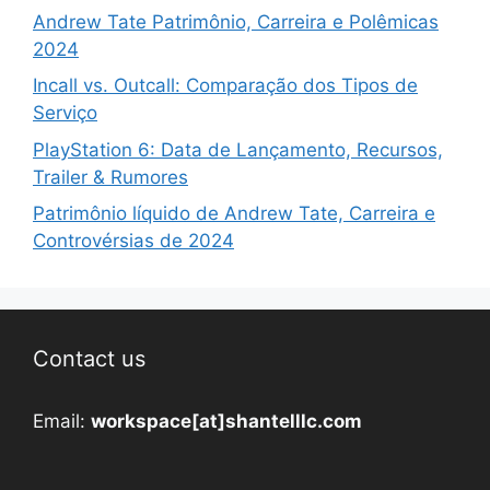
Andrew Tate Patrimônio, Carreira e Polêmicas
2024
Incall vs. Outcall: Comparação dos Tipos de
Serviço
PlayStation 6: Data de Lançamento, Recursos,
Trailer & Rumores
Patrimônio líquido de Andrew Tate, Carreira e
Controvérsias de 2024
Contact us
Email:
workspace[at]shantelllc.com