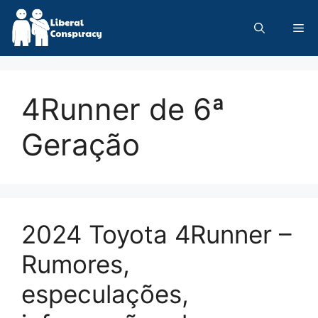
Skip
to
Me
content
4Runner de 6ª
Geração
2024 Toyota 4Runner –
Rumores,
especulações,