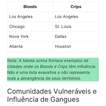
Bloods
Crips
Los Angeles
Los Angeles
Chicago
St. Louis
Nova York
Dallas
Atlanta
Houston
Nota: A tabela acima fornece exemplos de
cidades onde os Bloods e Crips têm influência.
Não é uma lista exaustiva e não representa
toda a abrangência de seus territórios.
Comunidades Vulneráveis e
Influência de Gangues