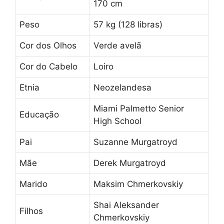
170 cm
Peso
57 kg (128 libras)
Cor dos Olhos
Verde avelã
Cor do Cabelo
Loiro
Etnia
Neozelandesa
Miami Palmetto Senior
Educação
High School
Pai
Suzanne Murgatroyd
Mãe
Derek Murgatroyd
Marido
Maksim Chmerkovskiy
Shai Aleksander
Filhos
Chmerkovskiy