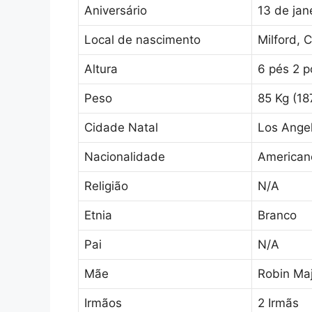
Aniversário
13 de jan
Local de nascimento
Milford, 
Altura
6 pés 2 p
Peso
85 Kg (18
Cidade Natal
Los Angel
Nacionalidade
American
Religião
N/A
Etnia
Branco
Pai
N/A
Mãe
Robin Maj
Irmãos
2 Irmãs