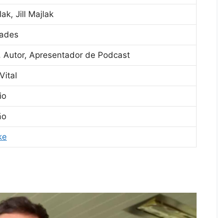
ak, Jill Majlak
ades
 Autor, Apresentador de Podcast
Vital
io
ão
ke