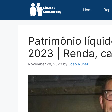
Skip
to
Home
Rap
content
Patrimônio líqui
2023 | Renda, car
November 28, 2023
by
Joao Nunez