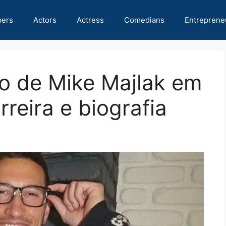
pers
Actors
Actress
Comedians
Entreprene
do de Mike Majlak em
reira e biografia