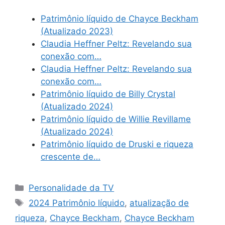
Patrimônio líquido de Chayce Beckham
(Atualizado 2023)
Claudia Heffner Peltz: Revelando sua
conexão com…
Claudia Heffner Peltz: Revelando sua
conexão com…
Patrimônio líquido de Billy Crystal
(Atualizado 2024)
Patrimônio líquido de Willie Revillame
(Atualizado 2024)
Patrimônio líquido de Druski e riqueza
crescente de…
Categories
Personalidade da TV
Tags
2024 Patrimônio líquido
,
atualização de
riqueza
,
Chayce Beckham
,
Chayce Beckham