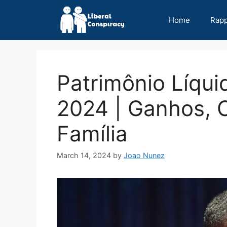
Skip
to
Home
Rap
content
Patrimônio Líqui
2024 | Ganhos, C
Família
March 14, 2024
by
Joao Nunez