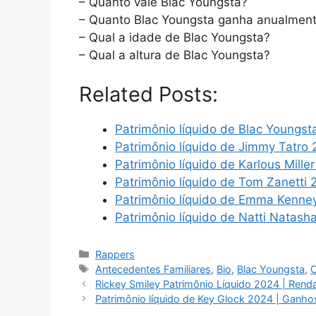
– Quanto vale Blac Youngsta?
– Quanto Blac Youngsta ganha anualmen
– Qual a idade de Blac Youngsta?
– Qual a altura de Blac Youngsta?
Related Posts:
Patrimônio líquido de Blac Youngs
Patrimônio líquido de Jimmy Tatro
Patrimônio líquido de Karlous Mill
Patrimônio líquido de Tom Zanetti
Patrimônio líquido de Emma Kenne
Patrimônio líquido de Natti Natas
Categories
Rappers
Tags
Antecedentes Familiares
,
Bio
,
Blac Youngsta
,
C
Rickey Smiley Patrimônio Líquido 2024 | Renda,
Patrimônio líquido de Key Glock 2024 | Ganhos,