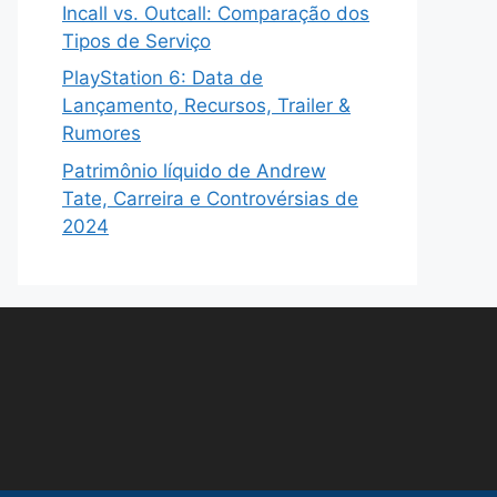
Incall vs. Outcall: Comparação dos
Tipos de Serviço
PlayStation 6: Data de
Lançamento, Recursos, Trailer &
Rumores
Patrimônio líquido de Andrew
Tate, Carreira e Controvérsias de
2024