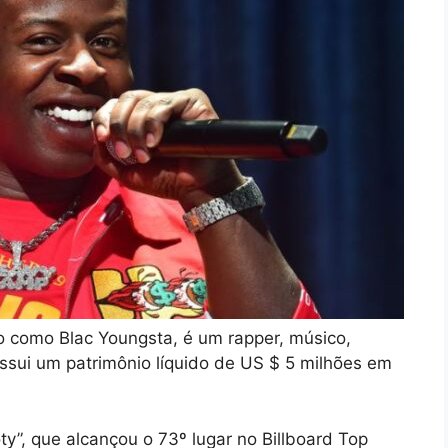
como Blac Youngsta, é um rapper, músico,
ssui um patrimônio líquido de US $ 5 milhões em
ty”, que alcançou o 73º lugar no Billboard Top