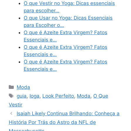
O que Vestir no Yoga: Dicas essenciais
para escolher…
O que Usar no Yoga: Dicas Essenciais
para Escolher o…
O que é Azeite Extra Virgem? Fatos
Essenciais e…
O que é Azeite Extra Virgem? Fatos
Essenciais e…
O que é Azeite Extra Virgem? Fatos
Essenciais e…
Categories
Moda
Tags
guia
,
Ioga
,
Look Perfeito
,
Moda
,
O Que
Vestir
Isaiah Likely Continua Brilhando: Conheça a
História Por Trás do Astro da NFL de
Massachusetts